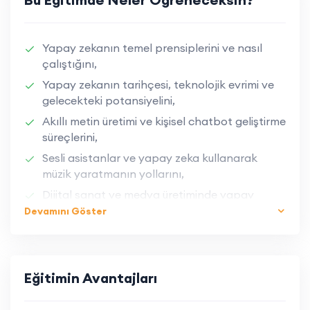
Yapay zekanın temel prensiplerini ve nasıl
çalıştığını,
Yapay zekanın tarihçesi, teknolojik evrimi ve
gelecekteki potansiyelini,
Akıllı metin üretimi ve kişisel chatbot geliştirme
süreçlerini,
Sesli asistanlar ve yapay zeka kullanarak
müzik yaratmanın yollarını,
Dijital sanat ve medya üretiminde yapay
zekanın nasıl kullanılacağını,
Devamını Göster
Yapay zeka uygulamalarıyla ilgili hukuki, etik ve
telif hakları konularını,
Büyük veri analizleriyle bilinçli karar alma
Eğitimin Avantajları
süreçlerini,
Yaratıcı süreçlerde yapay zeka kullanarak