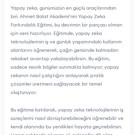
görsel sanatlar ve karakter tasarımı yapmayı,
Yapay zeka, günümüzün en güçlü araçlarından
Makine öğrenmesi algoritmalarının temelini ve
biri. Ahmet Balat Akademi’nin Yapay Zeka
tavsiye sistemlerinin nasıl işlediğini,
Farkındalık Eğitimi, bu devrimin bir parçası olman
Derin öğrenme ve yapay sinir ağlarının
için seni hazırlıyor. Eğitimde, yapay zeka
işleyişini ve bu teknolojilerin uygulama
teknolojilerinin iş ve günlük yaşamındaki kullanım
alanlarını öğreneceksin.
alanlarını öğrenerek, çağın gerisinde kalmadan
rekabet avantajı yakalayabilirsin. Bu eğitim,
sadece teorik bilgiler sunmakla kalmıyor; yapay
zekanın nasıl çalıştığını anlayarak pratik
çözümler üretmeni sağlayacak bir temel
oluşturuyor.
Bu eğitime katılarak, yapay zeka teknolojilerinin iş
süreçlerini nasıl dönüştürebileceğini öğrenebilir ve
kendi alanında bu yenilikleri hayata geçirebilirsin.
Hangi sektörde olursan ol, geleceğin dili olan