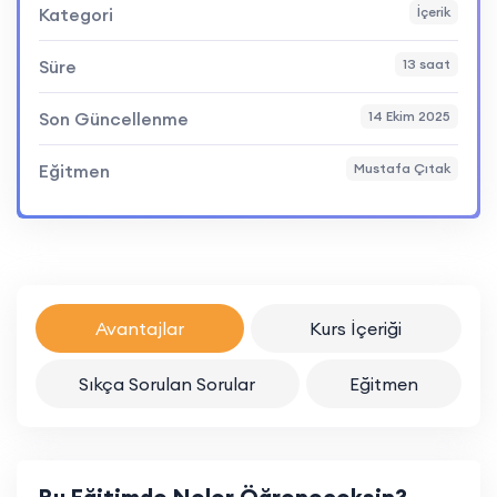
Kategori
İçerik
Süre
13 saat
Son Güncellenme
14 Ekim 2025
Eğitmen
Mustafa Çıtak
Avantajlar
Kurs İçeriği
Sıkça Sorulan Sorular
Eğitmen
Bu Eğitimde Neler Öğreneceksin?